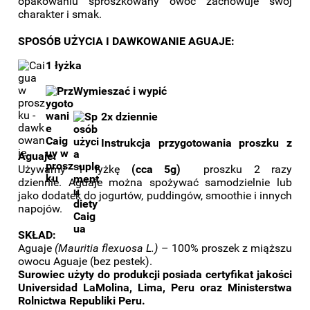
opakowaniu sproszkowany owoc zachowuje swój
charakter i smak.
SPOSÓB UŻYCIA I DAWKOWANIE AGUAJE:
1 łyżka
Wymieszać i wypić
2x dziennie
Instrukcja przygotowania proszku z
Aguaje:
Używamy 1 łyżkę
(cca 5g)
proszku 2 razy
dziennie. Aguaje można spożywać samodzielnie lub
jako dodatek do jogurtów, puddingów, smoothie i innych
napojów.
SKŁAD:
Aguaje
(Mauritia flexuosa L.)
– 100% proszek z miąższu
owocu Aguaje (bez pestek).
Surowiec użyty do produkcji posiada certyfikat jakości
Universidad LaMolina, Lima, Peru oraz Ministerstwa
Rolnictwa Republiki Peru.