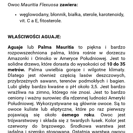
Owoc
Mauritia Flexuosa
zawiera:
węglowodany, błonnik, białka, sterole, karotenoidy,
vit. C a E, fitosterole.
WŁAŚCIWOŚCI AGUAJE:
Aguaje
lub
Palma Mauritia
to piękna i bardzo
rozpowszechniona palma, która rośnie w dorzeczu
Amazonki i Orinoko w Ameryce Południowej. Jest to
solidne drzewo, które dorasta do wysokości od
10 do 35
metrów.
Palma uwielbia gorące i wilgotne klimaty.
Dlatego jest również częścią lasów deszczowych,
przybrzeżnych sawann, terenów podmokłych i bagien.
Lubi gleby bardzo kwaśne o pH około 3,5. Jest bardzo
wrażliwa na zimno, którego nie znosi. Jest to bardzo
ceniony i ważny surowiec dla rdzennej ludności Ameryki
Południowej. Wykorzystywane są głównie owoce. Są to
owoce kuliste lub eliptyczne, które po raz pierwszy
pojawiają się około
ósmego roku
. Owoc jest
trójwarstwowy i składa się z twardych łusek. Kolor jest
czerwony do brązowego. Środkowa warstwa jest
jadalna i szeroko stosowana. Ostatnia warstwa owocu