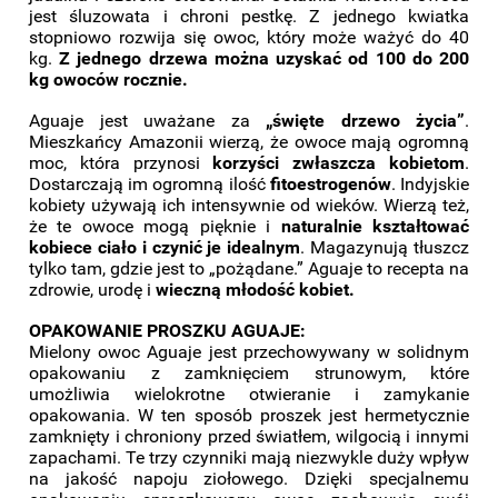
jest śluzowata i chroni pestkę. Z jednego kwiatka
stopniowo rozwija się owoc, który może ważyć do 40
kg.
Z jednego drzewa można uzyskać od 100 do 200
kg owoców rocznie.
Aguaje jest uważane za
„święte drzewo życia”
.
Mieszkańcy Amazonii wierzą, że owoce mają ogromną
moc, która przynosi
korzyści zwłaszcza kobietom
.
Dostarczają im ogromną ilość
fitoestrogenów
. Indyjskie
kobiety używają ich intensywnie od wieków. Wierzą też,
że te owoce mogą pięknie i
naturalnie kształtować
kobiece ciało i czynić je idealnym
. Magazynują tłuszcz
tylko tam, gdzie jest to „pożądane.” Aguaje to recepta na
zdrowie, urodę i
wieczną młodość kobiet.
OPAKOWANIE PROSZKU AGUAJE:
Mielony owoc Aguaje jest przechowywany w solidnym
opakowaniu z zamknięciem strunowym, które
umożliwia wielokrotne otwieranie i zamykanie
opakowania. W ten sposób proszek jest hermetycznie
zamknięty i chroniony przed światłem, wilgocią i innymi
zapachami. Te trzy czynniki mają niezwykle duży wpływ
na jakość napoju ziołowego. Dzięki specjalnemu