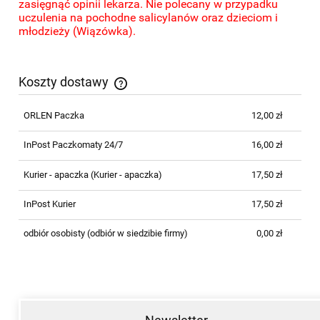
zasięgnąć opinii lekarza. Nie polecany w przypadku
uczulenia na pochodne salicylanów oraz dzieciom i
młodzieży (Wiązówka).
Koszty dostawy
Cena nie zawiera ewentualnych kosztów płatności
ORLEN Paczka
12,00 zł
InPost Paczkomaty 24/7
16,00 zł
Kurier - apaczka
(Kurier - apaczka)
17,50 zł
InPost Kurier
17,50 zł
odbiór osobisty
(odbiór w siedzibie firmy)
0,00 zł