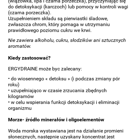
(wiązówka, lipa i czarna porzeczka), przyczyniając się
do detoksykacji (karczoch) lub pomocy w kontroli wagi
(czarna porzeczka).
Uzupełnieniem składu są pierwiastki śladowe,
zwłaszcza chrom, który pomaga w utrzymaniu
prawidłowego poziomu cukru we krwi.
Nie zawiera alkoholu, cukru, słodzików ani sztucznych
aromatów.
Kiedy zastosować?
ERGYDRAINE może byc zalecany:
• do wiosennego « detoksu » (i podczas zmiany pór
roku)
• uzupełniająco w czasie zrzucania zbędnych
kilogramów
• w celu wspierania funkcji detoksykacji i eliminacji
organizmu
Morze- źródło minerałów i oligoelementów
Woda morska wystawiana jest na działanie promieni
słonecznych, następnie uzyskany koncentrat jest