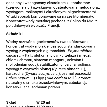
odsalany i wzbogacany ekstraktem z lithothamne
(czerwone algi) uzyskanym opatentowaną metodą oraz
wyciągami roślinnymi i określonymi oligoelementami.
W taki sposób komponowane są nasze fitominerały.
Koncentrat wody morskiej pochodzi z Salins du Midi z
południowych wybrzeży Francji.
Składniki
Wodny roztwór oligoelementów (woda filtrowana,
koncentrat wody morskiej bez sodu, standaryzowany
wyciąg z wapiennych alg morskich -
Phymatolithon
calcareum
Pall., glukoniany cynku, żelaza i miedzi,
chlorek chromu, siarczan manganu, selenian i
molibdenian sodu), stabilizator: gliceryna roślinna;
wyciągi z wiązówki błotnej (
Spiraea ulmaria
L.),
karczocha (
Cynara scolymus
L.), czarnej porzeczki
(
Ribes nigrum
L.) i lipy (
Tilia cordata
Mill.), aromat
naturalny o smaku brzoskwiniowym, substancja
konserwująca: sorbinian potasu.
Skład
W 20 ml
Wiązówka błotna
1600 mg*