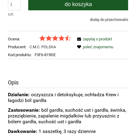
do koszyka
szt.
dodaj do przechowalni
Ocena:
zapytaj o produkt
Producent:
C.M.C. POLSKA
poleć znajomemu
Kod produktu:
F3F6-819DE
Opis
Działanie:
oczyszcza i detoksykuje, ochładza Krew i
łagodzi ból gardła
Zastosowanie:
ból gardła, suchość ust i gardła, świnka,
przeziębienie, zapalenie migdałków lub przyusznic z
bólem gardła, suchość ust i gardła
Dawkowanie:
1 saszetkę, 3 razy dziennie