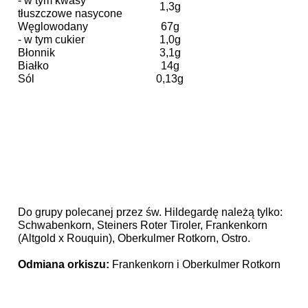
- w tym kwasy
1,3g
tłuszczowe nasycone
Węglowodany
67g
- w tym cukier
1,0g
Błonnik
3,1g
Białko
14g
Sól
0,13g
Do grupy polecanej przez św. Hildegardę należą tylko:
Schwabenkorn, Steiners Roter Tiroler, Frankenkorn
(Altgold x Rouquin), Oberkulmer Rotkorn, Ostro.
Odmiana orkiszu:
Frankenkorn
i Oberkulmer Rotkorn