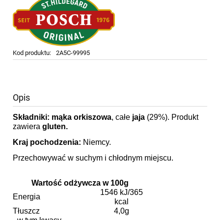
Kod produktu:
2A5C-99995
Opis
Składniki:
mąka orkiszowa
,
całe
jaja
(29%). Produkt
zawiera
gluten.
Kraj pochodzenia:
Niemcy.
Przechowywać w suchym i chłodnym miejscu.
Wartość odżywcza w 100g
1546 kJ/365
Energia
kcal
Tłuszcz
4,0g