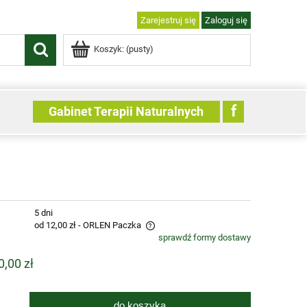
Zarejestruj się
Zaloguj się
Koszyk:
(pusty)
f
Gabinet Terapii Naturalnych
:
5 dni
od 12,00 zł
- ORLEN Paczka
sprawdź formy dostawy
e zawiera ewentualnych kosztów
0,00 zł
ci
do koszyka
.