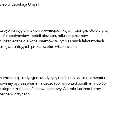
 Ciepło, uspokaja Umysł
67,50 zł
89,1
75,00 zł
Cena regularna:
Cena regular
75,00 zł
Najniższa cena:
Najniższa ce
 cywilizację chińskich prowincjach Fujian i Jiangxi, które słyną
do koszyka
do ko
ność pestycydów, metali ciężkich, mikroorganizmów,
łni bezpieczne dla konsumentów. W tych samych laboratoriach
tóre gwarantują ich prozdrowotne właściwości.
ub terapeutą Tradycyjnej Medycyny Chińskiej). W zastosowaniu
i powinny być zażywane na czczo (30 min przed posiłkiem lub 60
astępnie zrobienie 2 dniowej przerwy. Acerola lub inne formy
becne w grzybach.