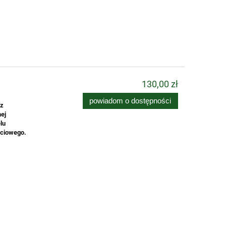
130,00 zł
powiadom o dostępności
 z
ej
lu
ściowego.