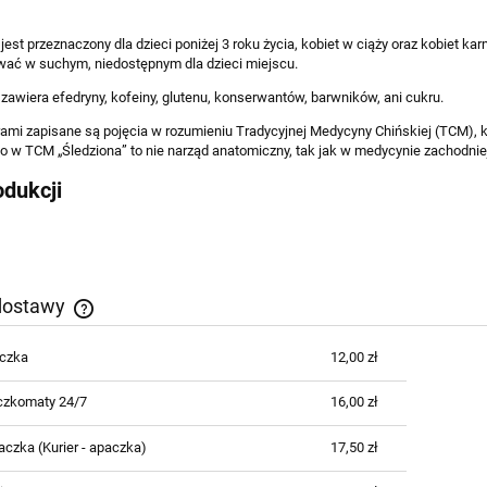
 jest przeznaczony dla dzieci poniżej 3 roku życia, kobiet w ciąży oraz kobiet kar
ać w suchym, niedostępnym dla dzieci miejscu.
 zawiera efedryny, kofeiny, glutenu, konserwantów, barwników, ani cukru.
rami zapisane są pojęcia w rozumieniu Tradycyjnej Medycyny Chińskiej (TCM), 
 w TCM „Śledziona” to nie narząd anatomiczny, tak jak w medycynie zachodniej
odukcji
dostawy
czka
12,00 zł
Cena nie zawiera ewentualnych kosztów
płatności
czkomaty 24/7
16,00 zł
paczka
(Kurier - apaczka)
17,50 zł