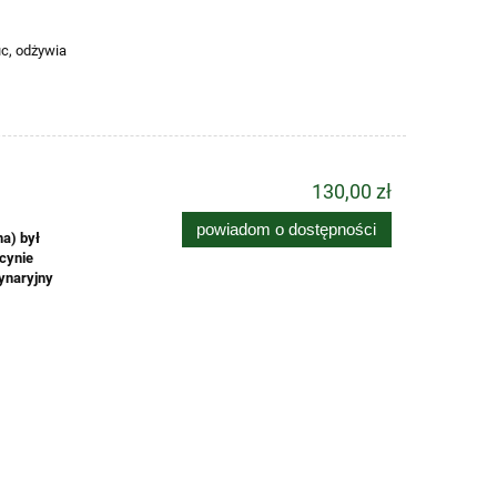
uc, odżywia
130,00 zł
powiadom o dostępności
a) był
cynie
ynaryjny