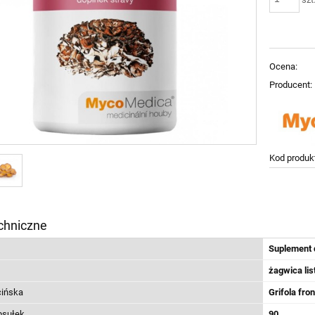
Ocena:
Producent:
Kod produk
chniczne
Suplement 
żagwica li
cińska
Grifola fro
psułek
90