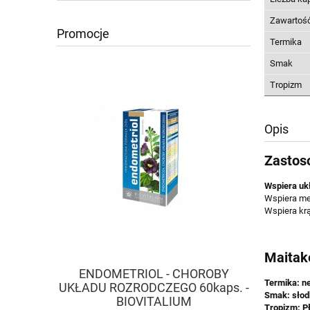
Zawartość
Promocje
Termika
Smak
Tropizm
Opis
Zastos
Wspiera uk
Wspiera me
Wspiera kr
Maitak
ENDOMETRIOL - CHOROBY
DIABE
Termika: ne
UKŁADU ROZRODCZEGO 60kaps. -
POZIOMU
Smak: słod
BIOVITALIUM
Tropizm: Pł