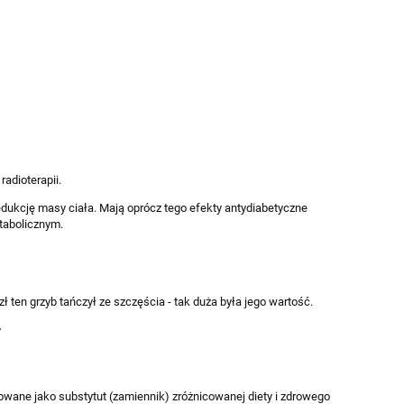
radioterapii.
edukcję masy ciała. Mają oprócz tego efekty antydiabetyczne
tabolicznym.
 ten grzyb tańczył ze szczęścia - tak duża była jego wartość.
owane jako substytut (zamiennik) zróżnicowanej diety i zdrowego