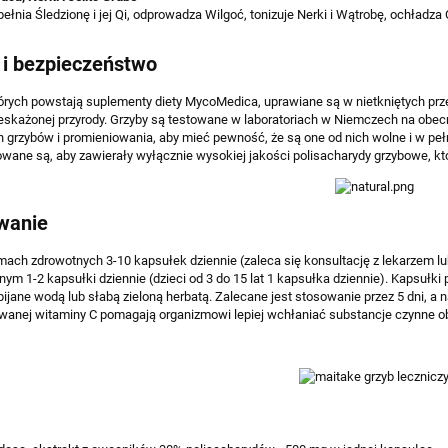
ełnia Śledzionę i jej Qi, odprowadza Wilgoć, tonizuje Nerki i Wątrobę, ochładza
62,10 zł
62,10 zł
69,00 zł
69,00 zł
a regularna:
Cena regularna:
 i bezpieczeństwo
69,00 zł
69,00 zł
niższa cena:
Najniższa cena:
tórych powstają suplementy diety MycoMedica, uprawiane są w nietkniętych przez
do koszyka
do koszyka
eskażonej przyrody. Grzyby są testowane w laboratoriach w Niemczech na obec
 grzybów i promieniowania, aby mieć pewność, że są one od nich wolne i w pe
owane są, aby zawierały wyłącznie wysokiej jakości polisacharydy grzybowe, k
wanie
mach zdrowotnych 3-10 kapsułek dziennie (zaleca się konsultację z lekarzem l
znym 1-2 kapsułki dziennie (dzieci od 3 do 15 lat 1 kapsułka dziennie). Kapsułk
pijane wodą lub słabą zieloną herbatą. Zalecane jest stosowanie przez 5 dni, a n
wanej witaminy C pomagają organizmowi lepiej wchłaniać substancje czynne o