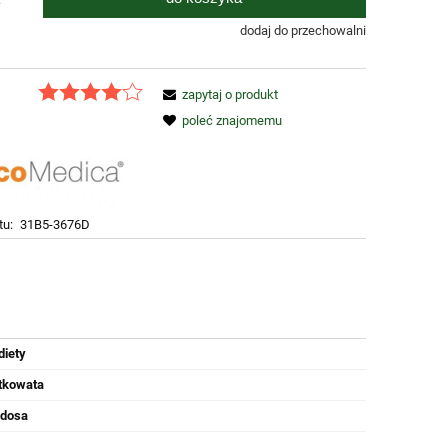
dodaj do przechowalni
zapytaj o produkt
poleć znajomemu
tu:
31B5-3676D
diety
stkowata
ndosa