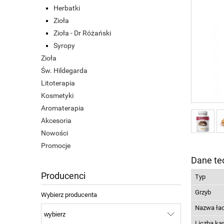
Herbatki
Zioła
Zioła - Dr Różański
Syropy
Zioła
Św. Hildegarda
Litoterapia
Kosmetyki
Aromaterapia
Akcesoria
Nowości
Promocje
Dane te
Producenci
Typ
Grzyb
Wybierz producenta
Nazwa ła
Liczba ka