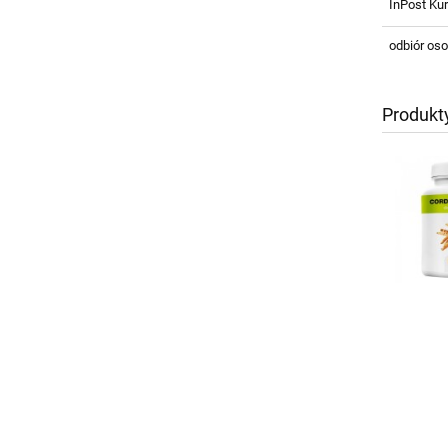
InPost Kur
odbiór oso
Produkt