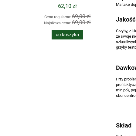
Maitake dop
62,10 zł
69,00 zł
Cena regularna:
Cen
Jakość
69,00 zł
Najniższa cena:
Naj
Grzyby, z k
do koszyka
ze swoje ni
szkodliwych
grzyby test
Dawko
Przy proble
profilaktyc
min po), po
skoncentro
Skład