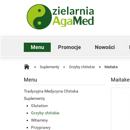
Menu
Promocje
Nowości
»
»
»
Suplementy
Grzyby chińskie
Maitake
Menu
Maitake
Tradycyjna Medycyna Chińska
Suplementy
Glutation
Grzyby chińskie
Witaminy
Przyprawy