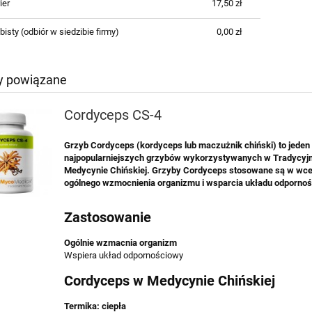
ier
17,50 zł
bisty
(odbiór w siedzibie firmy)
0,00 zł
y powiązane
Cordyceps CS-4
Grzyb Cordyceps (kordyceps lub maczużnik chiński) to jeden
najpopularniejszych grzybów wykorzystywanych w Tradycyjn
Medycynie Chińskiej. Grzyby Cordyceps stosowane są w wce
ogólnego wzmocnienia organizmu i wsparcia układu odporno
Zastosowanie
Ogólnie wzmacnia organizm
Wspiera układ odpornościowy
Cordyceps w Medycynie Chińskiej
Termika: ciepła