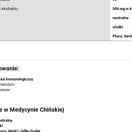
 ekstraktu
500 mg w k
neutralna
słodki
Płuca, Nerki
owanie:
ład immunologiczny
tabolizm
ążenie
e w Medycynie Chińskiej
TONIN - REGULACJA
DERMOVITAL - PIĘKNA SKÓR
utralna
 GLUKOZY, 60kaps. -
WŁOSY I PAZNOKCIE, 60kaps.
ki
BIOVITALIUM
BIOVITALIUM
uca, Nerki i Jelito Grube