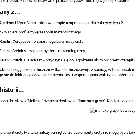
ndosa, ekstrakt z owocników 30% polisacharydów - 500 mg w jednej kapsułce.
wany z…
Agaricus i MycoClean - stanowi terapię uzupełniającą dla cukrzycy typu 2.
- wspiera profilaktykę zespołu metabolicznego.
Reishi i Cordyceps - wspiera regulację masy ciała.
Reishi i Coriolus - wspiera system immunologiczny.
Reishi, Coriolus i Hericum - przyczyna się do łagodzenia skutków chemioterapii i 
ake obniżają poziom tłuszczu w tkance tłuszczowej i wspierają w ten sposób r
ąc się do lekkiego obniżenia ciśnienia krwi i wspomagania walki z zespołem me
istorii...
pońskim słowo "Maitake" oznacza dosłownie "tańczący grzyb". Kiedy ktoś znalazł
plement diety Maitake należy pamiętać, że suplementy diety nie mogą być stos