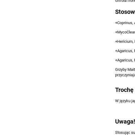
Grifola fro
Stoso
+Coprinus, 
+MycoClean 
+Hericium, 
+Agaricus, 
+Agaricus, 
Grzyby Mait
przyczyniaj
Trochę h
W języku ja
Uwaga!
Stosując su