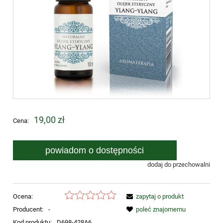
19,00 zł
Cena:
powiadom o dostępności
dodaj do przechowalni
Ocena:
zapytaj o produkt
Producent:
-
poleć znajomemu
Kod produktu:
D698-428A6