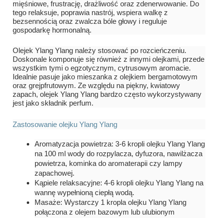
mięśniowe, frustrację, drażliwość oraz zdenerwowanie. Do
tego relaksuje, poprawia nastrój, wspiera walkę z
bezsennością oraz zwalcza bóle głowy i reguluje
gospodarkę hormonalną.
Olejek Ylang Ylang należy stosować po rozcieńczeniu.
Doskonale komponuje się również z innymi olejkami, przede
wszystkim tymi o egzotycznym, cytrusowym aromacie.
Idealnie pasuje jako mieszanka z olejkiem bergamotowym
oraz grejpfrutowym. Ze względu na piękny, kwiatowy
zapach, olejek Ylang Ylang bardzo często wykorzystywany
jest jako składnik perfum.
Zastosowanie olejku Ylang Ylang
Aromatyzacja powietrza: 3-6 kropli olejku Ylang Ylang
na 100 ml wody do rozpylacza, dyfuzora, nawilżacza
powietrza, kominka do aromaterapii czy lampy
zapachowej.
Kąpiele relaksacyjne: 4-6 kropli olejku Ylang Ylang na
wannę wypełnioną ciepłą wodą.
Masaże: Wystarczy 1 kropla olejku Ylang Ylang
połączona z olejem bazowym lub ulubionym