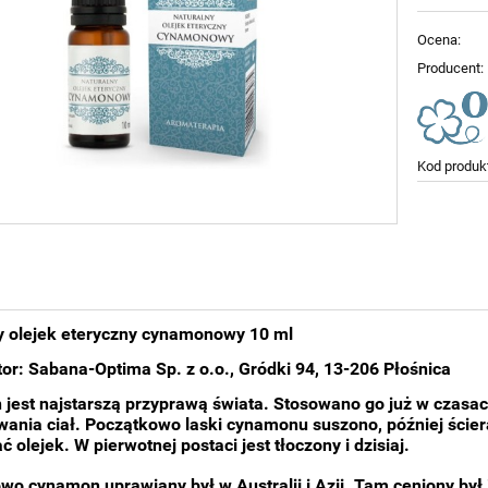
Ocena:
Producent:
Kod produk
y olejek eteryczny cynamonowy 10 ml
tor: Sabana-Optima Sp. z o.o., Gródki 94, 13-206 Płośnica
jest najstarszą przyprawą świata. Stosowano go już w czasach
ania ciał. Początkowo laski cynamonu suszono, później ścier
 olejek. W pierwotnej postaci jest tłoczony i dzisiaj.
wo cynamon uprawiany był w Australii i Azji. Tam ceniony był