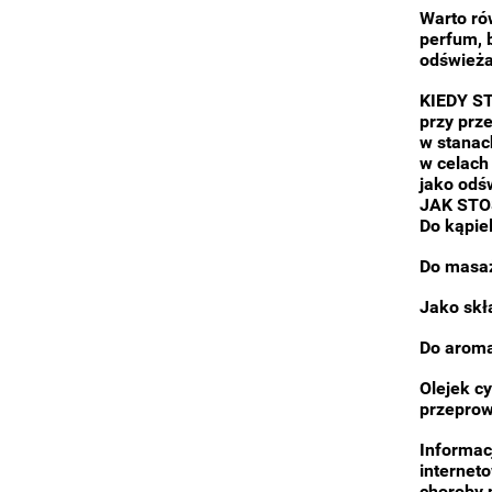
Warto ró
perfum, 
odświeża
KIEDY 
przy prze
w stanac
w celach
jako odś
JAK STO
Do kąpie
Do masaż
Jako skł
Do aromat
Olejek c
przeprow
Informac
interneto
choroby 