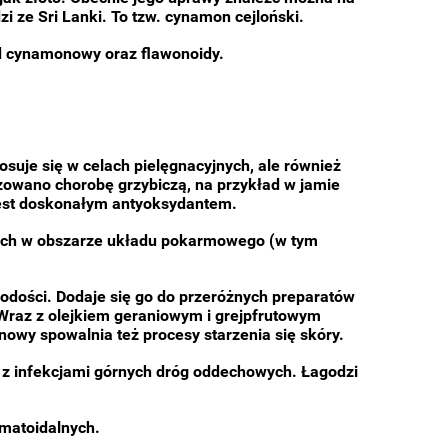
i ze Sri Lanki. To tzw. cynamon cejloński.
d cynamonowy oraz flawonoidy.
uje się w celach pielęgnacyjnych, ale również
nozowano chorobę grzybiczą, na przykład w jamie
EL
Wrośniak różnobarwny - Coriolus
Reishi - Lakow
 jest doskonałym antyoksydantem.
versicolor - Trametes versicolor -
Ganoderma luc
90 kaps.
innych w obszarze układu pokarmowego (w tym
90,00 zł
90,0
łodości. Dodaje się go do przeróżnych preparatów
100,00 zł
Cena regularna:
Cena regularn
Wraz z olejkiem geraniowym i grejpfrutowym
100,00 zł
Najniższa cena:
Najniższa cen
owy spowalnia też procesy starzenia się skóry.
do koszyka
do ko
 z infekcjami górnych dróg oddechowych. Łagodzi
matoidalnych.