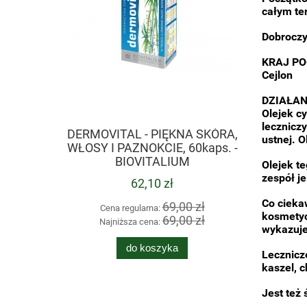
całym ter
Dobroczy
KRAJ P
Cejlon
DZIAŁAN
Olejek c
lecznicz
DERMOVITAL - PIĘKNA SKÓRA,
PEI PA K
ustnej. 
WŁOSY I PAZNOKCIE, 60kaps. -
GOR
BIOVITALIUM
Olejek t
zespół je
62,10 zł
Co cieka
69,00 zł
Cena regularna:
Cen
kosmetyc
69,00 zł
Najniższa cena:
Naj
wykazuje
do koszyka
Lecznicz
kaszel, 
Jest też