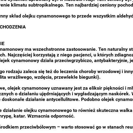
enie klimatu subtropikalnego. Ten najbardziej ceniony pochodz
nny skład olejku cynamonowego to przede wszystkim aldehy
OCHODZENIA
IE
ynamonowy ma wszechstronne zastosowanie. Ten naturalny stos
ych. Najczęściej korzystają z niego pacjenci, u których zdiag
OA syrop 150 ml KASZEL
PEI PA KOA syrop 300ml KASZ
Olejek cynamonowy działa przeciwgrzybiczo, antybakteryjnie,
ĄCZKA CHRYPKA
GORĄCZKA CHRYPKA
ego rodzaju zaleca się też do leczenia choroby wrzodowej i 
lita wrażliwego, wzdęcia, przewlekłe biegunki).
67,50 zł
89,10 zł
we, olejek cynamonowy uznawany jest za eliksir piękności i m
75,00 zł
99,00 zł
a regularna:
Cena regularna:
znych o działaniu ujędrniających i wygładzającym naskórek. 
75,00 zł
99,00 zł
niższa cena:
Najniższa cena:
 doskonałe działanie antycellulitowe. Podobno olejek cynamon
do koszyka
do koszyka
e działanie olejku cynamonowego to również skuteczna walka
chrypę, katar. Wzmacnia odporność.
 środkiem przeciwbólowym – warto stosować go w stanach reu