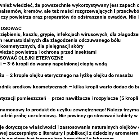
wnież wiedzieć, że powszechnie wykorzystywany jest zapach 
balsamów, kremów, ale też maści rozgrzewających i przeciwból
czy powietrza oraz preparatów do odstraszania owadów. Nie 
STOSOWAĆ
ziębieniu, kaszlu, grypie, infekcjach wirusowych, dla złagodz
h reumatoidalnych dla złagodzenia odczuwanego bólu
 kosmetycznych, dla pielęgnacji skóry
wieżać powietrza i ochrona przed insektami
SOWAĆ OLEJKI ETERYCZNE
li – 3-6 kropli do wanny napełnionej ciepłą wodą
u – 2 krople olejku eterycznego na łyżkę olejku do masażu
adnik środków kosmetycznych – kilka kropli warto dodać do b
yzacji pomieszczeń – przez nawilżacze i rozpylacze (5 kropli 
ynamonowy to produkt do użytku zewnętrznego! Należy trzymać
adzić próbę uczuleniową. Nie powinny go stosować kobiety w 
je dotyczące właściwości i zastosowania naturalnych olejków e
wej zaczerpnięto z literatury i publikacji z dziedziny aromater
nie powinny być leczone bez konsultacji z lekarzem.