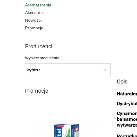
Aromaterapia
Akcesoria
Nowości
Promocje
Producenci
Wybierz producenta
Opis
Promocje
Naturaln
Dystrybu
Cynamon 
balsamow
wytwarzać
Początko