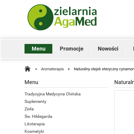
Menu
Promocje
Nowości
»
»
Aromaterapia
Naturalny olejek eteryczny cynamo
Menu
Natural
Tradycyjna Medycyna Chińska
Suplementy
Zioła
Św. Hildegarda
Litoterapia
Kosmetyki