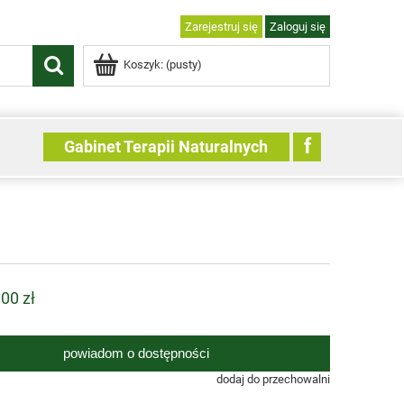
Zarejestruj się
Zaloguj się
Koszyk:
(pusty)
f
Gabinet Terapii Naturalnych
,00 zł
powiadom o dostępności
dodaj do przechowalni