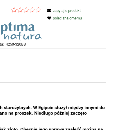
zapytaj o produkt
poleć znajomemu
tu:
4250-320BB
 starożytnych. W Egipcie służył między innymi do
ano na proszek. Niedługo później zaczęto
 jak złoto. Obecnie jego uprawy znaleźć można na