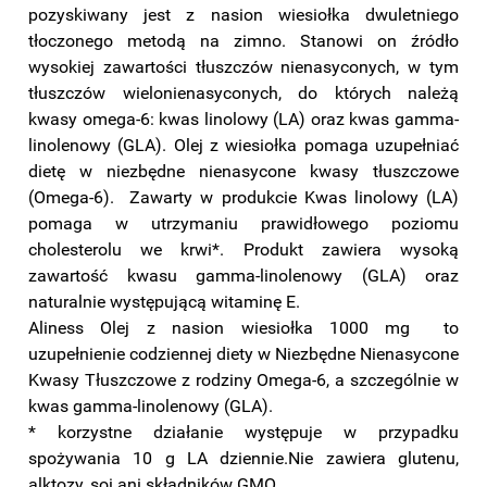
pozyskiwany jest z nasion wiesiołka dwuletniego
tłoczonego metodą na zimno. Stanowi on źródło
wysokiej zawartości tłuszczów nienasyconych, w tym
tłuszczów wielonienasyconych, do których należą
kwasy omega-6: kwas linolowy (LA) oraz kwas gamma-
linolenowy (GLA). Olej z wiesiołka pomaga uzupełniać
dietę w niezbędne nienasycone kwasy tłuszczowe
(Omega-6). Zawarty w produkcie Kwas linolowy (LA)
pomaga w utrzymaniu prawidłowego poziomu
cholesterolu we krwi*. Produkt zawiera wysoką
zawartość kwasu gamma-linolenowy (GLA) oraz
naturalnie występującą witaminę E.
Aliness Olej z nasion wiesiołka 1000 mg to
uzupełnienie codziennej diety w Niezbędne Nienasycone
Kwasy Tłuszczowe z rodziny Omega-6, a szczególnie w
kwas gamma-linolenowy (GLA).
* korzystne działanie występuje w przypadku
spożywania 10 g LA dziennie.
Nie zawiera glutenu,
alktozy, soi ani składników GMO.