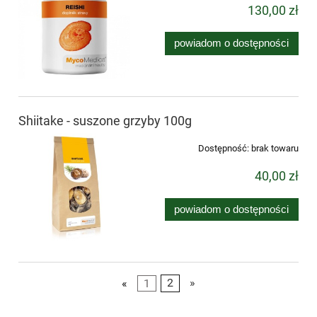
130,00 zł
powiadom o dostępności
Shiitake - suszone grzyby 100g
Dostępność:
brak towaru
40,00 zł
powiadom o dostępności
«
1
2
»